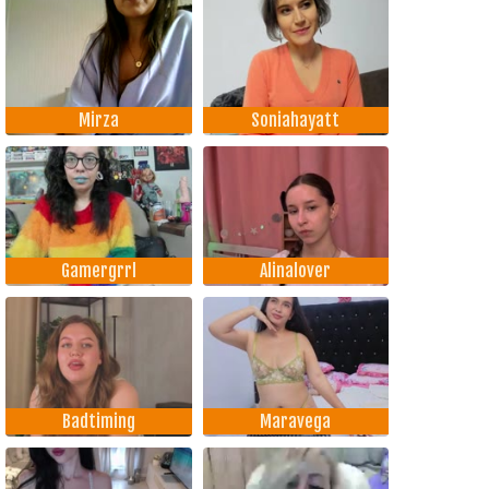
Mirza
Soniahayatt
Gamergrrl
Alinalover
Badtiming
Maravega