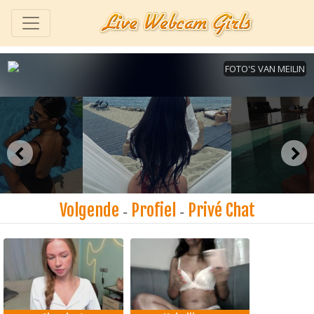
Volgende
Profiel
Privé Chat
-
-