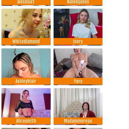
Alexalust
Naledijones
Whitediamond
Ivory
Ashleyblair
Yava
Alicesmith
Madammoreau